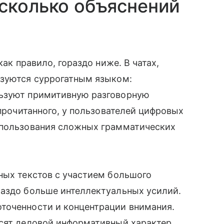
сколько объяснений
как правило, гораздо ниже. В чатах,
ьзуются суррогатным языком:
льзуют примитивную разговорную
 прочитанного, у пользователей цифровых
спользования сложных грамматических
ных текстов с участием большого
раздо больше интеллектуальных усилий.
точенности и концентрации внимания.
осят деловой информативный характер.