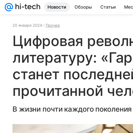
Новости
Обзоры
Статьи
Мес
20 января 2024
Прочее
Цифровая револ
литературу: «Га
станет последне
прочитанной че
В жизни почти каждого поколения