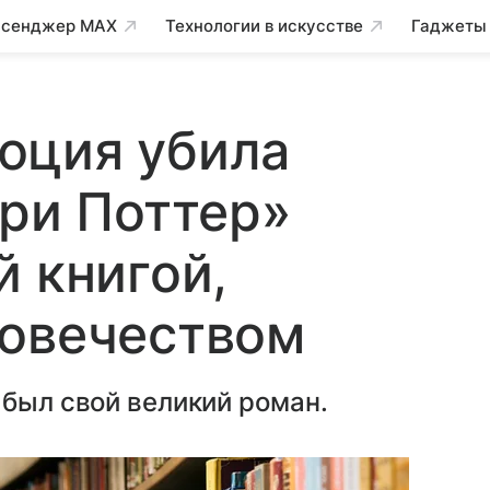
сенджер MAX
Технологии в искусстве
Гаджеты
юция убила
рри Поттер»
й книгой,
ловечеством
 был свой великий роман.