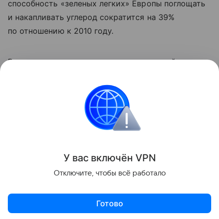
способность «зеленых легких» Европы поглощать
и накапливать углерод сократится на 39%
по отношению к 2010 году.
Ранее мы
рассказывали
, как окаменевший лес
показал последние 300 миллионов лет в истории
Европы.
природа
Поделиться
У вас включ
ён
V
P
N
Отключите, чтобы всё работало
Готово