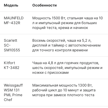
Модель
Особенности
MAUNFELD
Мощность 1500 Вт, стальная чаша на 10
MF-432R
л и импульсный режим для больших
порций теста, крема и начинок
Scarlett
Восемь скоростей, чаша на 5,2 л,
SC-
дисплей и таймер с автоотключением
SM10S55
для точного контроля времени
Kitfort
Чаша на 4,8 л для горячих продуктов,
КТ-3482
шесть скоростей, импульсный режим и
ножки с присосками
Weissgauff
Максимальная мощность 1300 Вт,
WSM 131
рабочий цикл до 10 минут и защита
PML Prime
мотора при замесе плотного теста
Chef