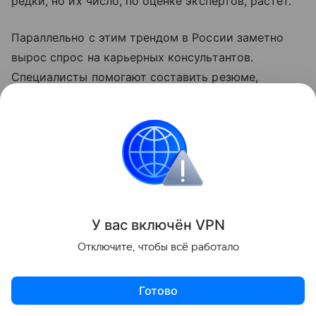
редки, но их число, по оценке экспертов, растет.
Параллельно с этим трендом в России заметно
вырос спрос на карьерных консультантов.
Специалисты помогают составить резюме,
готовят к
типичным вопросам работодателя
и
нередко сопровождают соискателя на первое
интервью. По существу, они выполняют схожую
роль — снижают тревогу и дают объективную
обратную связь, — но с профессиональной
дистанции.
У вас включ
ён
V
P
N
Отключите, чтобы всё работало
Готово