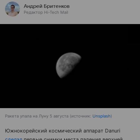
Андрей Бритенков
Редактор Hi-Tech Mail
Ракета упала на Луну 5 августа
источник:
Unsplash
Южнокорейский космический аппарат Danuri
сделал
первые снимки места падения верхней