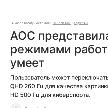
14 часов назад
Источник:
Hi-Tech Mail
Гаджеты
AOC представила
режимами работ
умеет
Пользователь может переключат
QHD 260 Гц для качества картинки
HD 500 Гц для киберспорта.