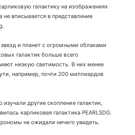
карликовую галактику на изображениях
 не вписывается в представление
g.
з звезд и планет с огромными облаками
ковых галактик больше всего
меют низкую светимость. В них менее
Пути, например, почти 200 миллиардов
 изучали другие скопление галактик,
явилась карликовая галактика PEARLSDG.
строномы не ожидали ничего увидеть.