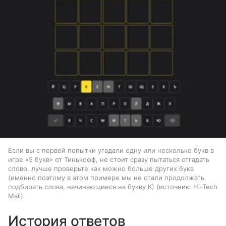
Если вы с первой попытки угадали одну или несколько букв в
игре «5 букв» от Тинькофф, не стоит сразу пытаться отгадать
слово, лучше проверьте как можно больше других букв
(именно поэтому в этом примере мы не стали продолжать
подбирать слова, начинающиеся на букву К)
источник:
Hi-Tech
Mail
История ответов