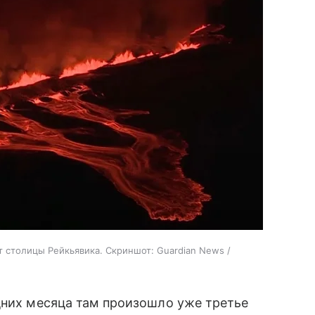
т столицы Рейкьявика. Скриншот: Guardian News /
дних месяца там произошло уже третье