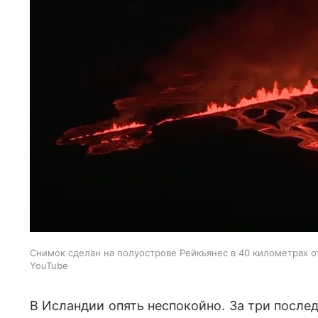
Снимок сделан на полуострове Рейкьянес в 40 километрах о
YouTube
В Исландии опять неспокойно. За три после