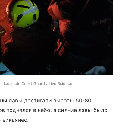
celandic Coast Guard / Live Science
аны лавы достигали высоты 50-80
в поднялся в небо, а сияние лавы было
Рейкьянес.