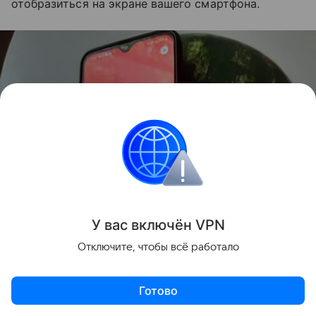
отобразиться на экране вашего смартфона.
У вас включ
ён
V
P
N
Отключите, чтобы всё работало
Готово