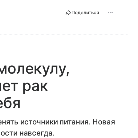
Поделиться
молекулу,
яет рак
ебя
енять источники питания. Новая
ости навсегда.