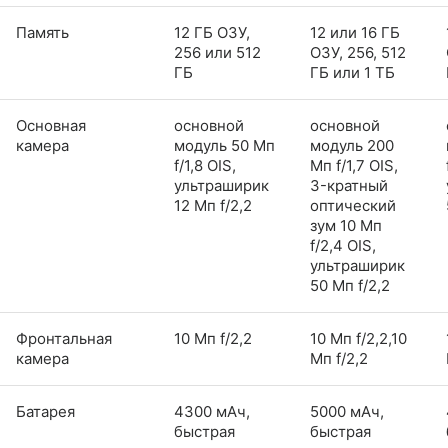
Память
12 ГБ ОЗУ,
12 или 16 ГБ
256 или 512
ОЗУ, 256, 512
ГБ
ГБ или 1 ТБ
Основная
основной
основной
камера
модуль 50 Мп
модуль 200
f/1,8 OIS,
Мп f/1,7 OIS,
ультраширик
3-кратный
12 Мп f/2,2
оптический
зум 10 Мп
f/2,4 OIS,
ультраширик
50 Мп f/2,2
Фронтальная
10 Мп f/2,2
10 Мп f/2,2,10
камера
Мп f/2,2
Батарея
4300 мАч,
5000 мАч,
быстрая
быстрая