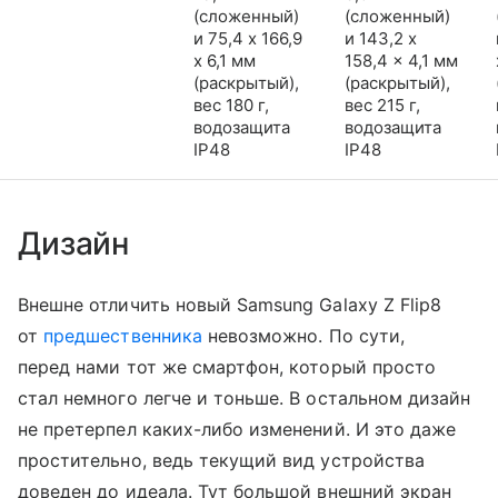
(сложенный)
(сложенный)
и 75,4 x 166,9
и 143,2 x
x 6,1 мм
158,4 x 4,1 мм
(раскрытый),
(раскрытый),
вес 180 г,
вес 215 г,
водозащита
водозащита
IP48
IP48
Дизайн
Внешне отличить новый Samsung Galaxy Z Flip8
от
предшественника
невозможно. По сути,
перед нами тот же смартфон, который просто
стал немного легче и тоньше. В остальном дизайн
не претерпел каких-либо изменений. И это даже
простительно, ведь текущий вид устройства
доведен до идеала. Тут большой внешний экран