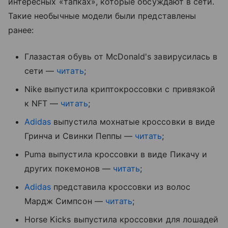
интересных «тапках», которые обсуждают в сети.
Такие необычные модели были представлены
ранее:
Глазастая обувь от McDonald's завирусилась в
сети —
читать
;
Nike выпустила криптокроссовки с привязкой
к NFT —
читать
;
Adidas
выпустила мохнатые кроссовки в виде
Гринча и Свинки Пеппы —
читать
;
Puma выпустила кроссовки в виде Пикачу и
других покемонов —
читать
;
Adidas
представила кроссовки из волос
Мардж Симпсон —
читать
;
Horse Kicks выпустила кроссовки для лошадей