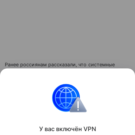
Ранее россиянам рассказали, что системные
данные и файлы приложений могут постепенно
заполнить значительную часть свободной памяти
в смартфоне.
смартфоны
Поделиться
У вас включ
ён
V
P
N