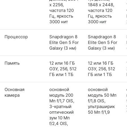
x 2256,
1848 x 2448,
частота 120
частота 120
Гц, яркость
Гц, яркость
3000 нит
3000 нит
Процессор
Snapdragon 8
Snapdragon 8
Elite Gen 5 For
Elite Gen 5 For
Galaxy (3 нм)
Galaxy (3 нм)
Память
12 или 16 ГБ
12 или 16 ГБ
ОЗУ, 256, 512
ОЗУ, 256, 512
ГБ или 1 ТБ
ГБ или 1 ТБ
Основная
основной
основной
камера
модуль 200
модуль 50 Мп
Мп f/1,7 OIS,
f/1,8 OIS,
3-кратный
ультраширик
оптический
50 Мп f/1,9
зум 10 Мп
f/2,4 OIS,