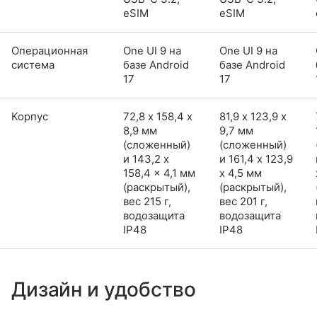
eSIM
eSIM
Операционная
One UI 9 на
One UI 9 на
система
базе Android
базе Android
17
17
Корпус
72,8 х 158,4 х
81,9 х 123,9 х
8,9 мм
9,7 мм
(сложенный)
(сложенный)
и 143,2 x
и 161,4 x 123,9
158,4 x 4,1 мм
x 4,5 мм
(раскрытый),
(раскрытый),
вес 215 г,
вес 201 г,
водозащита
водозащита
IP48
IP48
Дизайн и удобство