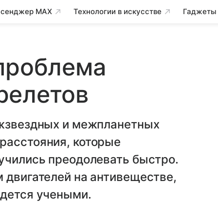
сенджер MAX
Технологии в искусстве
Гаджеты
 проблема
релетов
ежзвездных и межпланетных
расстояния, которые
аучились преодолевать быстро.
 двигателей на антивеществе,
едется учеными.