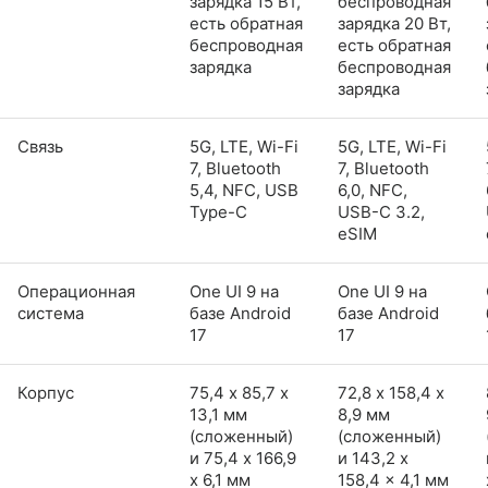
зарядка 15 Вт,
беспроводная
есть обратная
зарядка 20 Вт,
беспроводная
есть обратная
зарядка
беспроводная
зарядка
Связь
5G, LTE, Wi-Fi
5G, LTE, Wi-Fi
7, Bluetooth
7, Bluetooth
5,4, NFC, USB
6,0, NFC,
Type-C
USB-C 3.2,
eSIM
Операционная
One UI 9 на
One UI 9 на
система
базе Android
базе Android
17
17
Корпус
75,4 х 85,7 х
72,8 х 158,4 х
13,1 мм
8,9 мм
(сложенный)
(сложенный)
и 75,4 x 166,9
и 143,2 x
x 6,1 мм
158,4 x 4,1 мм