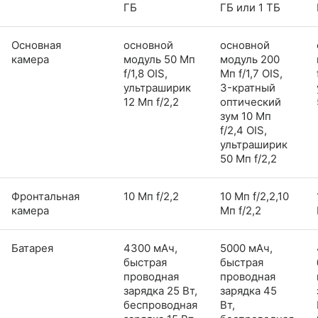
ГБ
ГБ или 1 ТБ
Основная
основной
основной
камера
модуль 50 Мп
модуль 200
f/1,8 OIS,
Мп f/1,7 OIS,
ультраширик
3-кратный
12 Мп f/2,2
оптический
зум 10 Мп
f/2,4 OIS,
ультраширик
50 Мп f/2,2
Фронтальная
10 Мп f/2,2
10 Мп f/2,2,10
камера
Мп f/2,2
Батарея
4300 мАч,
5000 мАч,
быстрая
быстрая
проводная
проводная
зарядка 25 Вт,
зарядка 45
беспроводная
Вт,