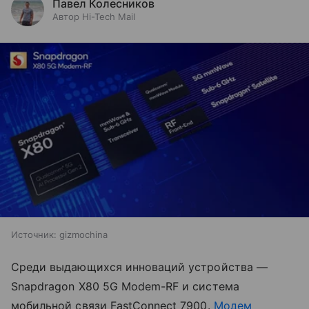
Павел Колесников
Автор Hi-Tech Mail
Источник:
gizmochina
Среди выдающихся инноваций устройства —
Snapdragon X80 5G Modem-RF и система
мобильной связи FastConnect 7900.
Модем