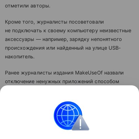
отметили авторы.
Кроме того, журналисты посоветовали
не подключать к своему компьютеру неизвестные
аксессуары — например, зарядку непонятного
происхождения или найденный на улице USB-
накопитель.
Ранее журналисты издания MakeUseOf назвали
отключение ненужных приложений способом
ускорить компьютер
на Windows. Также они
посоветовали выключить функции в меню
«Рекомендации и предложения».
ноутбуки