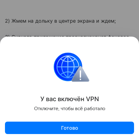
2) Жмем на дольку в центре экрана и ждем;
3) Сначала приложение проанализирует фоновое
звучание, а затем попросит постучать по арбузу
три раза с интервалом в 1 секунду;
4) Готово! Результат о спелости ягоды
отобразиться на экране вашего смартфона.
У вас включ
ён
V
P
N
Отключите, чтобы всё работало
Готово