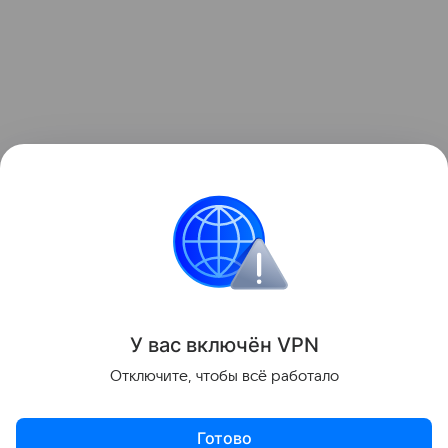
Ранее мы рассказывали о том, как
зонд ESA снял
на видео мощный выброс плазмы из Солнца
.
космос
Солнце
Поделиться
У вас включ
ён
V
P
N
Отключите, чтобы всё работало
Готово