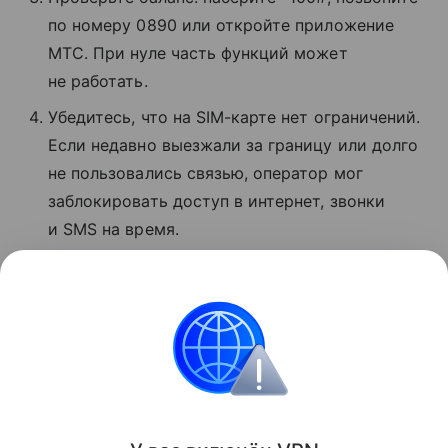
по номеру 0890 или откройте приложение
МТС. При нуле часть функций может
не работать.
Убедитесь, что на SIM-карте нет ограничений.
Если недавно выезжали за границу или долго
не пользовались связью, оператор мог
заблокировать доступ в интернет, звонки
и SMS на время.
Если ничего не помогло, позвоните
в поддержку МТС по номеру 8 800 250−08−90
и сообщите о проблеме.
Сбои
Поделиться