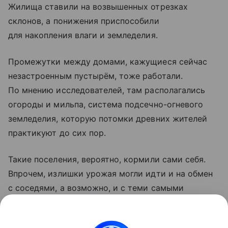
Жилища ставили на возвышенных отрезках
склонов, а понижения приспособили
для накопления влаги и земледелия.
Промежутки между домами, кажущиеся сейчас
незастроенным пустырём, тоже работали.
По мнению исследователей, там располагались
огороды и мильпа, система подсечно-огневого
земледелия, которую потомки древних жителей
практикуют до сих пор.
Такие поселения, вероятно, кормили сами себя.
Впрочем, излишки урожая могли идти и на обмен
с соседями, а возможно, и с теми самыми
крупными центрами. Работу провёл Карлос Матос
Льянес из Национального института антропологии