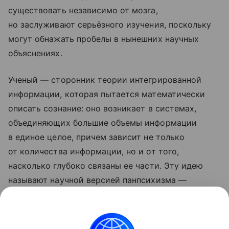
существовать независимо от мозга,
но заслуживают серьёзного изучения, поскольку
могут обнажать пробелы в нынешних научных
объяснениях.
Ученый — сторонник теории интегрированной
информации, которая пытается математически
описать сознание: оно возникает в системах,
объединяющих большие объемы информации
в единое целое, причем зависит не только
от количества информации, но и от того,
насколько глубоко связаны ее части. Эту идею
называют научной версией панпсихизма —
представления о том, что сознание может быть
фундаментальным свойством природы,
а не результатом достаточной сложности мозга.