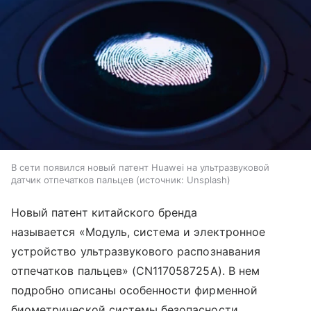
В сети появился новый патент Huawei на ультразвуковой
датчик отпечатков пальцев
источник:
Unsplash
Новый патент китайского бренда
называется «Модуль, система и электронное
устройство ультразвукового распознавания
отпечатков пальцев» (CN117058725A). В нем
подробно описаны особенности фирменной
биометрической системы безопасности