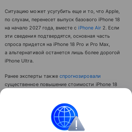
Ситуацию может усугубить еще и то, что Apple,
по слухам, перенесет выпуск базового iPhone 18
на начало 2027 года, вместе с
iPhone Air
2. Если
эти сведения подтвердятся, основная часть
спроса придется на iPhone 18 Pro и Pro Max,
а альтернативой останется лишь более дорогой
iPhone Ultra.
Ранее эксперты также
спрогнозировали
существенное повышение стоимости iPhone 18
Pro. Аналитик Джефф Пу считает, что цены
вырастут на 250−300 долларов (около 20−24 тыс.
рублей).
Apple
iPhone