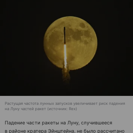
Растущая частота лунных запусков увеличивает риск падения
на Луну частей ракет
источник:
Rex
Падение части ракеты на Луну, случившееся
в районе кратера Эйнштейна, не было рассчитано