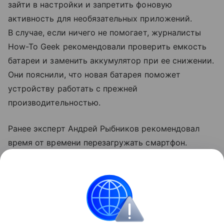
зайти в настройки и запретить фоновую
активность для необязательных приложений.
В случае, если ничего не помогает, журналисты
How-To Geek рекомендовали проверить емкость
батареи и заменить аккумулятор при ее снижении.
Они пояснили, что новая батарея поможет
устройству работать с прежней
производительностью.
Ранее эксперт Андрей Рыбников рекомендовал
время от времени перезагружать смартфон.
По словам специалиста, перезагрузка может
закрыть неактивные процессы и перезапустить
неработающие.
смартфоны