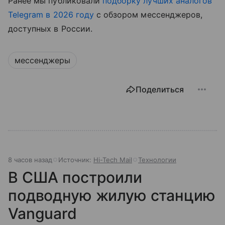
Ранее мы публиковали
подборку лучших аналогов
Telegram в 2026 году
с обзором мессенджеров,
доступных в России.
мессенджеры
Поделиться
8 часов назад
Источник:
Hi-Tech Mail
Технологии
В США построили
подводную жилую станцию
Vanguard