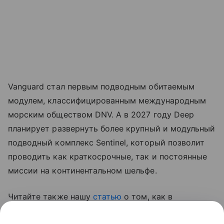
Vanguard стал первым подводным обитаемым
модулем, классифицированным международным
морским обществом DNV. А в 2027 году Deep
планирует развернуть более крупный и модульный
подводный комплекс Sentinel, который позволит
проводить как краткосрочные, так и постоянные
миссии на континентальном шельфе.
Читайте также нашу
статью
о том, как в
Великобритании создали сверхбольшой