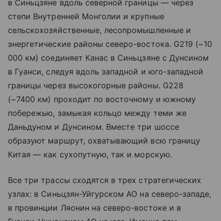
в Синьцзяне вдоль северной границы — через
степи Внутренней Монголии и крупные
сельскохозяйственные, лесопромышленные и
энергетические районы северо-востока. G219 (~10
000 км) соединяет Канас в Синьцзяне с Дунсином
в Гуанси, следуя вдоль западной и юго-западной
границы через высокогорные районы. G228
(~7400 км) проходит по восточному и южному
побережью, замыкая кольцо между теми же
Даньдуном и Дунсином. Вместе три шоссе
образуют маршрут, охватывающий всю границу
Китая — как сухопутную, так и морскую.
Все три трассы сходятся в трех стратегических
узлах: в Синьцзян-Уйгурском АО на северо-западе,
в провинции Ляонин на северо-востоке и в