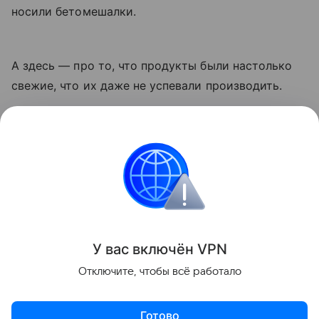
носили бетомешалки.
А здесь — про то, что продукты были настолько
свежие, что их даже не успевали производить.
Еще больше роликов — в подборке.
мемы
Поделиться
У вас включ
ён
V
P
N
Отключите, чтобы всё работало
Готово