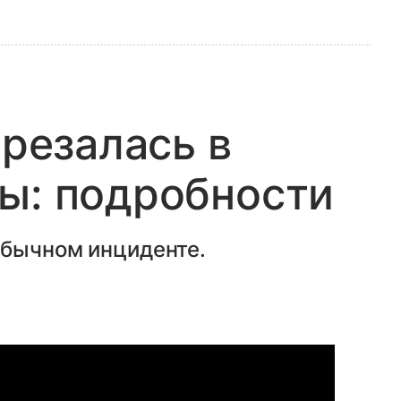
врезалась в
ы: подробности
обычном инциденте.