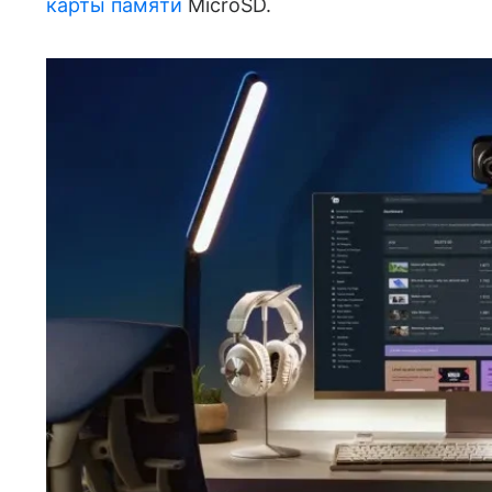
карты памяти
MicroSD.