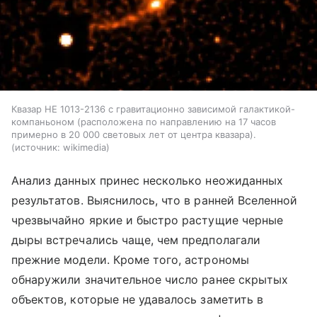
Квазар HE 1013-2136 с гравитационно зависимой галактикой-
компаньоном (расположена по направлению на 17 часов
примерно в 20 000 световых лет от центра квазара).
источник:
wikimedia
Анализ данных принес несколько неожиданных
результатов. Выяснилось, что в ранней Вселенной
чрезвычайно яркие и быстро растущие черные
дыры встречались чаще, чем предполагали
прежние модели. Кроме того, астрономы
обнаружили значительное число ранее скрытых
объектов, которые не удавалось заметить в