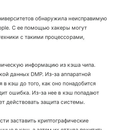
университетов обнаружила неисправимую
pple. С ее помощью хакеры могут
техники с такими процессорами,
афическую информацию из кэша чипа.
кой данных DMP. Из-за аппаратной
в кэш до того, как оно понадобится
дит ошибка. Из-за нее в кэш попадают
ает действовать защита системы.
ти заставить криптографические
ые в кэш, а затем их оттуда похитить.