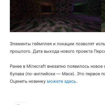
Скриншоты из новой игры Маркуса Перссона. Фото: X/Twitter
Элементы геймплея и локации позволят исп
прошлого. Дата выхода нового проекта Перс
Ранее в Minecraft внезапно появилось ново
булава (по-английски — Mace). Это первое п
Оценить новинку
можете здесь
.