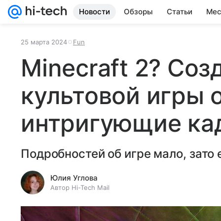
Новости
Обзоры
Статьи
Мес
25 марта 2024
Fun
Minecraft 2? Соз
культовой игры 
интригующие ка
Подробностей об игре мало, зато 
Юлия Углова
Автор Hi-Tech Mail