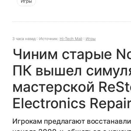
Игры
3 часа назад
Источник:
Hi-Tech Mail
Игры
Чиним старые Nok
ПК вышел симул
мастерской ReSto
Electronics Repai
Игрокам предлагают восстанавли