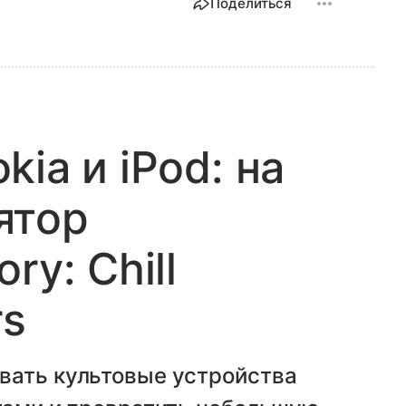
Поделиться
ia и iPod: на
ятор
ry: Chill
rs
вать культовые устройства