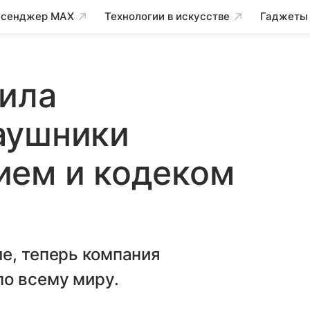
сенджер MAX
Технологии в искусстве
Гаджеты
вила
аушники
ием и кодеком
е, теперь компания
по всему миру.