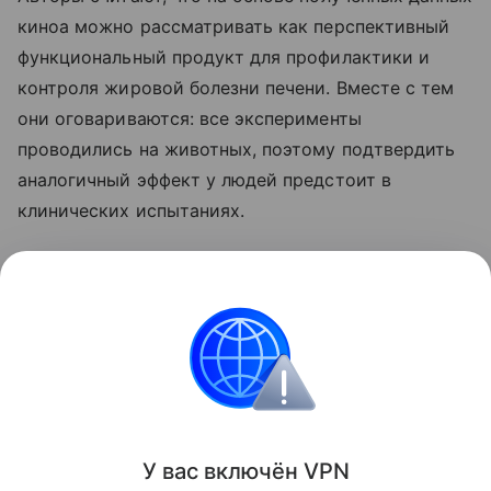
киноа можно рассматривать как перспективный
функциональный продукт для профилактики и
контроля жировой болезни печени. Вместе с тем
они оговариваются: все эксперименты
проводились на животных, поэтому подтвердить
аналогичный эффект у людей предстоит в
клинических испытаниях.
Ранее мы рассказывали о том, что
привычная
ягода оказалась способна снижать проявления
жировой болезни печени
.
Красота и здоровье
Поделиться
У вас включ
ён
V
P
N