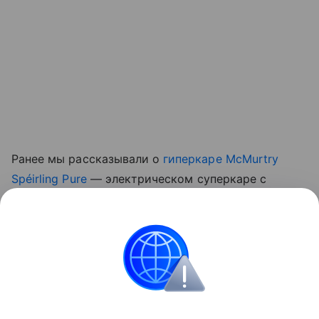
Ранее мы рассказывали о
гиперкаре McMurtry
Spéirling Pure
— электрическом суперкаре с
прижимной силой, создаваемой встроенными
вентиляторами, который начали выпускать малой
серией.
авто