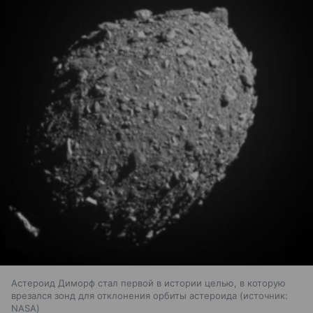
Астероид Диморф стал первой в истории целью, в которую
врезался зонд для отклонения орбиты астероида
источник:
NASA