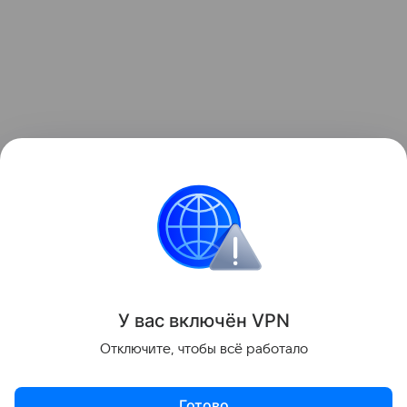
Ранее мы рассказывали о
крупном обновлении
Google Chrome
с глубокой интеграцией Gemini и
появлением ИИ-агентов.
Google
Поделиться
У вас включ
ён
V
P
N
Отключите, чтобы всё работало
Готово