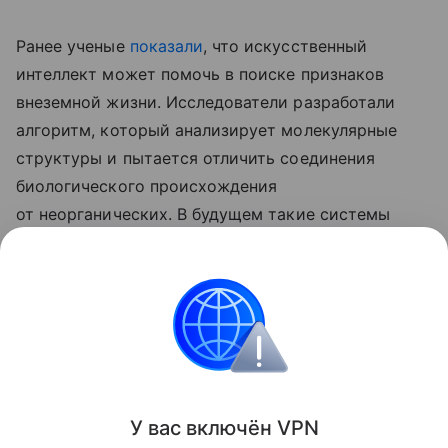
Ранее ученые
показали
, что искусственный
интеллект может помочь в поиске признаков
внеземной жизни. Исследователи разработали
алгоритм, который анализирует молекулярные
структуры и пытается отличить соединения
биологического происхождения
от неорганических. В будущем такие системы
могут установить на космические аппараты
для автоматического поиска следов жизни
на Марсе, Луне и других небесных телах.
медицина
Поделиться
У вас включ
ён
V
P
N