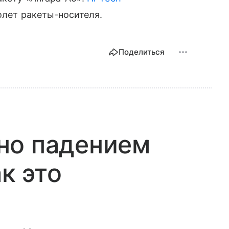
олет ракеты-носителя.
Поделиться
но падением
ак это