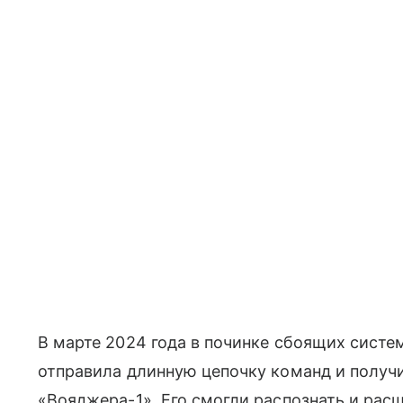
В марте 2024 года в починке сбоящих сист
отправила длинную цепочку команд и получ
«Вояджера-1». Его смогли распознать и рас