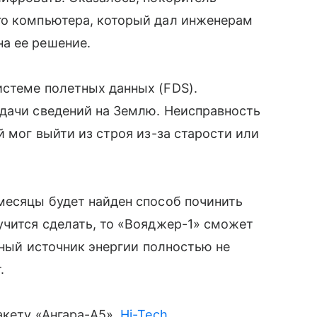
го компьютера, который дал инженерам
а ее решение.
истеме полетных данных (FDS).
едачи сведений на Землю. Неисправность
й мог выйти из строя из-за старости или
месяцы будет найден способ починить
учится сделать, то «Вояджер-1» сможет
ерный источник энергии полностью не
.
акету «Ангара-А5».
Hi-Tech