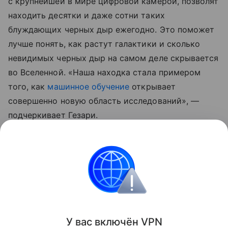
с крупнейшей в мире цифровой камерой, позволят
находить десятки и даже сотни таких
блуждающих черных дыр ежегодно. Это поможет
лучше понять, как растут галактики и сколько
невидимых черных дыр на самом деле скрывается
во Вселенной. «Наша находка стала примером
того, как
машинное обучение
открывает
совершенно новую область исследований», —
подчеркивает Гезари.
Ранее ученые
нашли
еще один источник топлива
для образования массивных звезд.
космос
Поделиться
У вас включ
ён
V
P
N