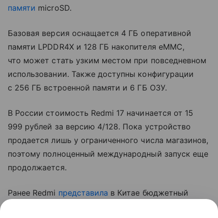
памяти
microSD.
Базовая версия оснащается 4 ГБ оперативной
памяти LPDDR4X и 128 ГБ накопителя eMMC,
что может стать узким местом при повседневном
использовании. Также доступны конфигурации
с 256 ГБ встроенной памяти и 6 ГБ ОЗУ.
В России стоимость Redmi 17 начинается от 15
999 рублей за версию 4/128. Пока устройство
продается лишь у ограниченного числа магазинов,
поэтому полноценный международный запуск еще
продолжается.
Ранее Redmi
представила
в Китае бюджетный
Redmi 17 5G с батареей на 6300 мАч, процессором