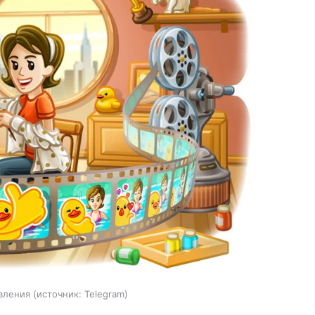
вления
источник:
Telegram