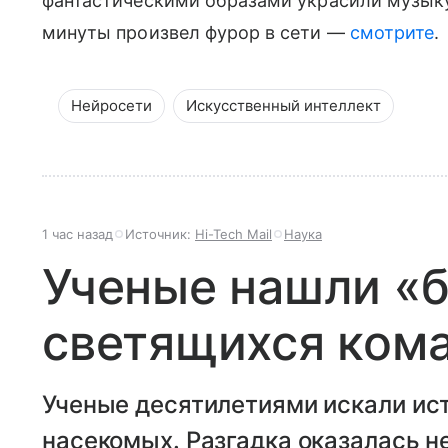
фантастическими образами украсили музыку
минуты произвел фурор в сети —
смотрите
.
Нейросети
Искусственный интеллект
1 час назад
Источник:
Hi-Tech Mail
Наука
Ученые нашли «
светящихся ком
Ученые десятилетиями искали ист
насекомых. Разгадка оказалась н