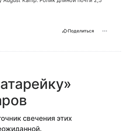
 August Kamp. Ролик длиной почти 2,5
Поделиться
батарейку»
аров
очник свечения этих
еожиданной.