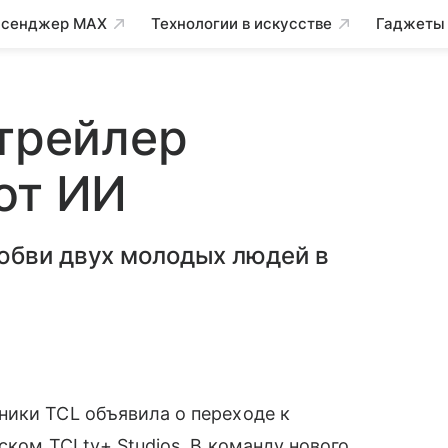
сенджер MAX
Технологии в искусстве
Гаджеты
 трейлер
от ИИ
юбви двух молодых людей в
ники TCL объявила о переходе к
ском TCLtv+ Studios. В команду нового