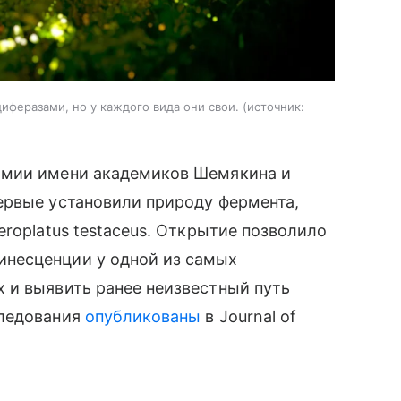
еразами, но у каждого вида они свои.
источник:
имии имени академиков Шемякина и
ервые установили природу фермента,
roplatus testaceus. Открытие позволило
несценции у одной из самых
 и выявить ранее неизвестный путь
следования
опубликованы
в Journal of