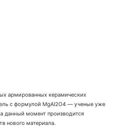
ных армированных керамических
ель с формулой MgAl2O4 — ученые уже
на данный момент производится
тв нового материала.