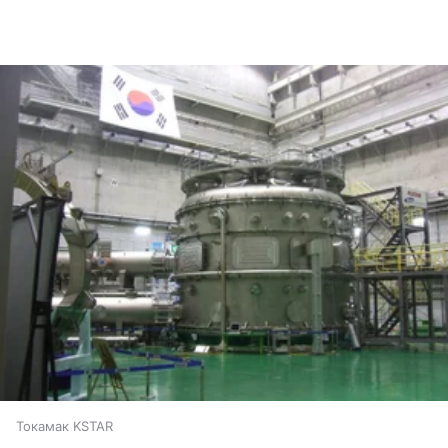
Токамак KSTAR