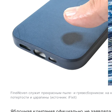
FineWoven служит прекрасным пыле- и грязесборником: на н
потертости и царапины
источник:
iFixit
Яблочная компания официально не заявляла 