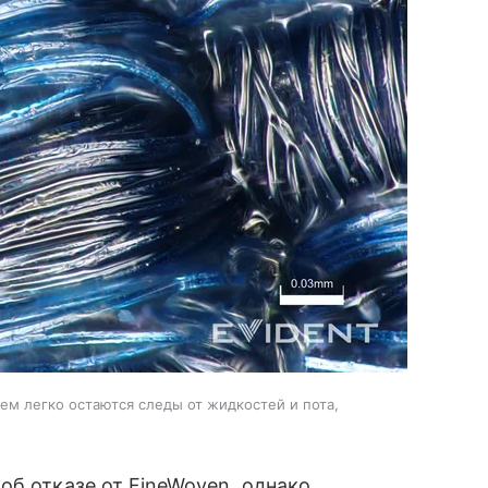
ем легко остаются следы от жидкостей и пота,
об отказе от FineWoven, однако