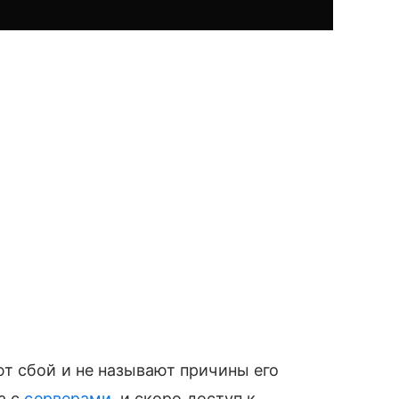
т сбой и не называют причины его
а с
серверами
, и скоро доступ к