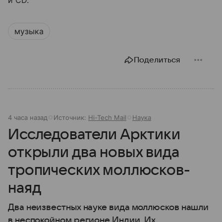
и CD.
музыка
Поделиться
4 часа назад
Источник:
Hi-Tech Mail
Наука
Исследователи Арктики
открыли два новых вида
тропических моллюсков-
наяд
Два неизвестных науке вида моллюсков нашли
в неспокойном регионе Индии. Их