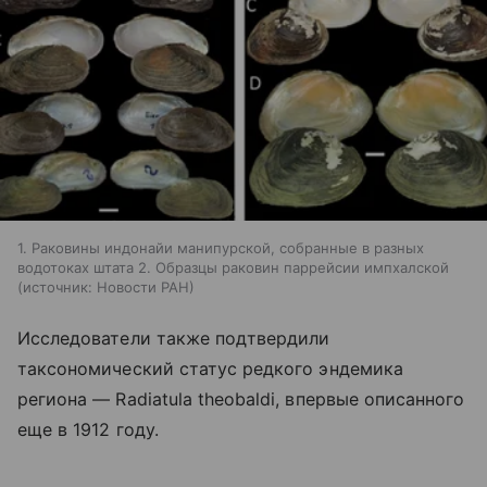
1. Раковины индонайи манипурской, собранные в разных
водотоках штата 2. Образцы раковин паррейсии импхалской
источник:
Новости РАН
Исследователи также подтвердили
таксономический статус редкого эндемика
региона — Radiatula theobaldi, впервые описанного
еще в 1912 году.