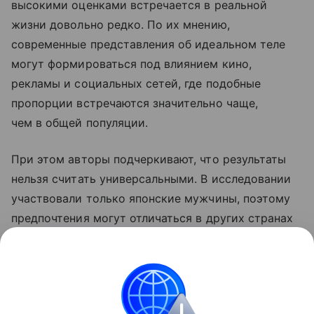
высокими оценками встречается в реальной
жизни довольно редко. По их мнению,
современные представления об идеальном теле
могут формироваться под влиянием кино,
рекламы и социальных сетей, где подобные
пропорции встречаются значительно чаще,
чем в общей популяции.
При этом авторы подчеркивают, что результаты
нельзя считать универсальными. В исследовании
участвовали только японские мужчины, поэтому
предпочтения могут отличаться в других странах
и культурах. Кроме того, работа касалась лишь
фигур среднего телосложения — выводы могут
быть иными для более худых или полных женщин.